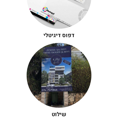
מתקדמות ומכילות את הטכנולוגיה המתקדמת
גבוהה מהסטנדרט. כלל המדפסות בחברה
פוטוגל מציעה הדפסה דיגיטלית ברמת איכות
דפוס דיגיטלי
דפוס דיגיטלי
היכנסו לגלות עוד
שונים.
הדפסה ברמה גבוהה וחסינה בתנאי מזג אוויר
נעשה במספר שיטות לבחירת הלקוח באיכות
חומרים איכותיים שברשותינו, הדפסת השילוט
אצלנו בפוטוגל תוכלו להזמין שילוט על מגוון
שילוט
שילוט